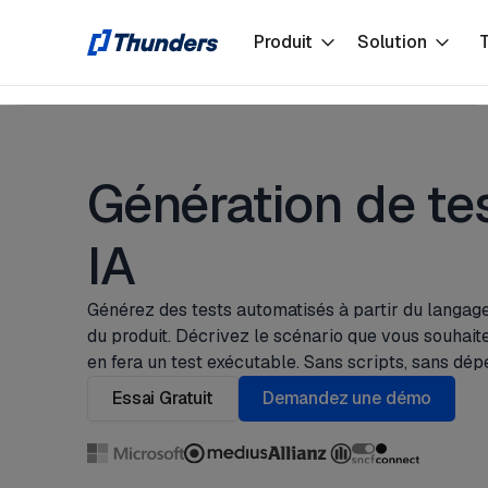
Produit
Solution
T
Génération de te
IA
Générez des tests automatisés à partir du langage
du produit. Décrivez le scénario que vous souhait
en fera un test exécutable. Sans scripts, sans d
Essai Gratuit
Demandez une démo