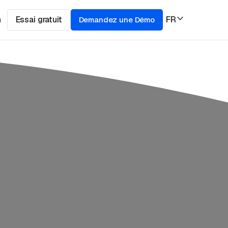
n
Essai gratuit
FR
Demandez une Démo