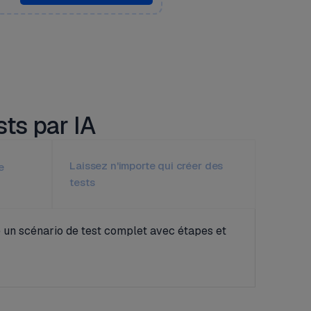
sts par IA
Laissez n'importe qui créer des
e
tests
e un scénario de test complet avec étapes et