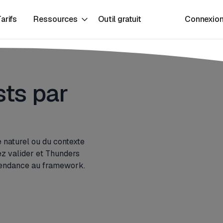
arifs
Ressources
Outil gratuit
Connexio
sts par
 naturel ou du contexte
ez valider et Thunders
épendance au framework.