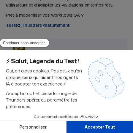
utilisateurs et d’adapter les validations en temps réel.
Prêt à moderniser vos workflows QA ?
Testez Thunders gratuitement
À propos de l'auteur
Jihed Othmani
in
Cofondateur et CTO de Thunders, avec plus de 20
ans d'expérience en architecture cloud et en IA.
Auparavant cofondateur et CTO d'Expensya
(racheté par Medius en 2023), et ingénieur
logiciel chez Microsoft, Crédit Agricole et BNP
Paribas.