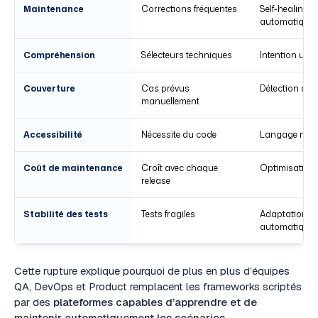
Maintenance
Corrections fréquentes
Self-healing
automatique
Compréhension
Sélecteurs techniques
Intention utili
Couverture
Cas prévus
Détection d'e
manuellement
Accessibilité
Nécessite du code
Langage natu
Coût de maintenance
Croît avec chaque
Optimisation
release
Stabilité des tests
Tests fragiles
Adaptation
automatique
Cette rupture explique pourquoi de plus en plus d’équipes
QA, DevOps et Product remplacent les frameworks scriptés
par des
plateformes capables d’apprendre et de
maintenir automatiquement les scénarios
.