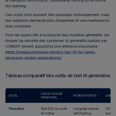
la validation de prompts, l’adversarial testing ou encore le
red teaming.
Ces outils sont souvent très puissants techniquement, mais
leur adoption demande plus d’expertise et une maintenance
plus complexe.
Pour les sujets liés à la sécurité des modèles génératifs, les
risques de sécurité des systèmes IA génératifs publiés par
l’OWASP restent aujourd’hui une référence importante :
https://owasp.org/www-project-top-10-for-large-
language-model-applications/
Tableau comparatif des outils de test IA générative
CAS D'USAGE
OUTIL
POINTS FORTS
LIMITE
PRINCIPAL
Thunders
Test E2E no-code
Langage naturel,
Orient
AI-native
self-healing,
workfl