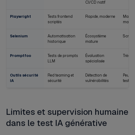
CI/CD natif
Playwright
Tests frontend
Rapide, moderne
Maint
scriptés
manuel
Selenium
Automatisation
Écosystème
Scripts
historique
mature
Promptfoo
Tests de prompts
Évaluation
Très t
LLM
spécialisée
Outils sécurité
Red teaming et
Détection de
Peu ad
IA
sécurité
vulnérabilités
test E
Limites et supervision humaine
dans le test IA générative